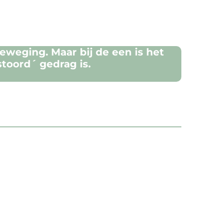
eging. Maar bij de een is het
stoord´ gedrag is.