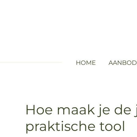
Ga
direct
naar
de
hoofdinhoud
HOME
AANBO
Hoe maak je de 
praktische tool