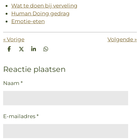
Wat te doen bij verveling
Human Doing gedrag
Emotie-eten
«
Vorige
Volgende
»
D
D
S
D
e
e
h
e
l
e
a
l
Reactie plaatsen
e
l
r
e
n
e
n
Naam *
E-mailadres *