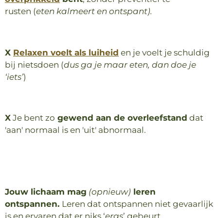
rusten
(
eten kalmeert en ontspant).
X
Relaxen voelt als luiheid
en je voelt je schuldig
bij nietsdoen
(
dus ga je maar eten, dan doe je
‘iets’
)
X
Je bent zo
gewend aan de overleefstand
dat
'aan' normaal is en 'uit' abnormaal.
Jouw lichaam mag
(opnieuw)
leren
ontspannen.
Leren dat ontspannen niet gevaarlijk
is
en ervaren dat er niks ‘
ergs
’ gebeurt