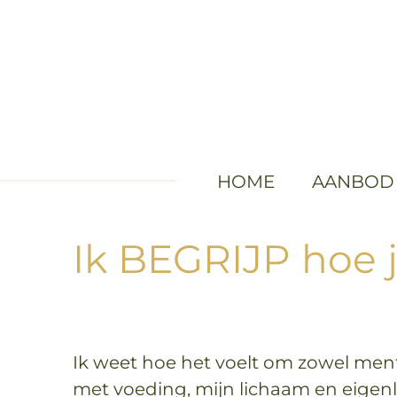
Ga
direct
naar
de
hoofdinhoud
HOME
AANBO
Ik BEGRIJP hoe jij
Ik weet hoe het voelt om zowel mentaa
met voeding, mijn lichaam en eigenl