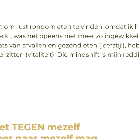
t om rust rondom eten te vinden, omdat ik he
rkt, was het opeens niet meer zo ingewikkel
ts van afvallen en gezond eten (leefstijl), he
l zitten (vitaliteit). Die mindshift is mijn re
iet TEGEN mezelf
eer naar mezelf mag