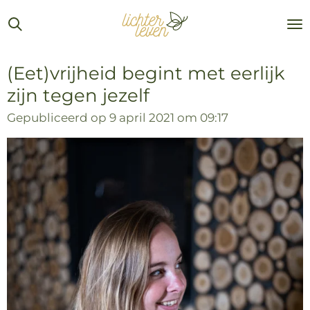
Ga
direct
naar
de
(Eet)vrijheid begint met eerlijk
hoofdinhoud
zijn tegen jezelf
Gepubliceerd op 9 april 2021 om 09:17