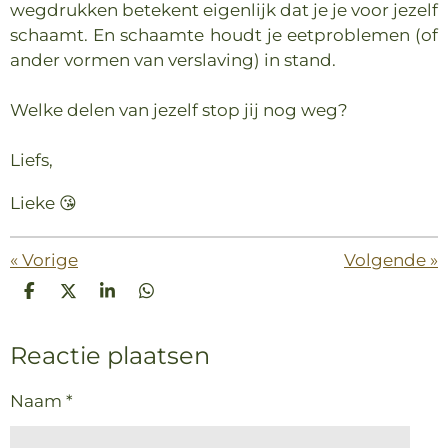
wegdrukken betekent eigenlijk dat je je voor jezelf
schaamt. En schaamte houdt je eetproblemen (of
ander vormen van verslaving) in stand.
Welke delen van jezelf stop jij nog weg?
Liefs,
Lieke 😘
«
Vorige
Volgende
»
D
D
S
D
e
e
h
e
l
e
a
l
Reactie plaatsen
e
l
r
e
n
e
n
Naam *