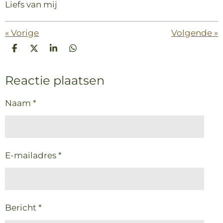
Liefs van mij
«
Vorige
Volgende
»
D
D
S
D
e
e
h
e
l
e
a
l
Reactie plaatsen
e
l
r
e
n
e
n
Naam *
E-mailadres *
Bericht *