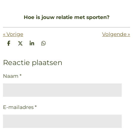
Hoe is jouw relatie met sporten?
«
Vorige
Volgende
»
D
D
S
D
e
e
h
e
l
e
a
l
Reactie plaatsen
e
l
r
e
n
e
n
Naam *
E-mailadres *