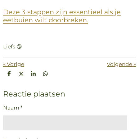
Deze 3 stappen zijn essentieel als je
eetbuien wilt doorbreken.
Liefs 😘
«
Vorige
Volgende
»
D
D
S
D
e
e
h
e
l
e
a
l
Reactie plaatsen
e
l
r
e
n
e
n
Naam *