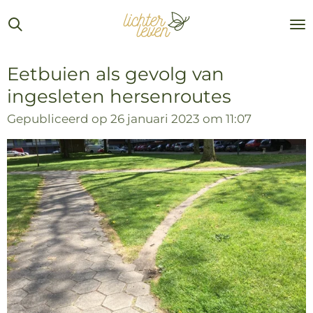
Ga
direct
naar
de
Eetbuien als gevolg van
hoofdinhoud
ingesleten hersenroutes
Gepubliceerd op 26 januari 2023 om 11:07